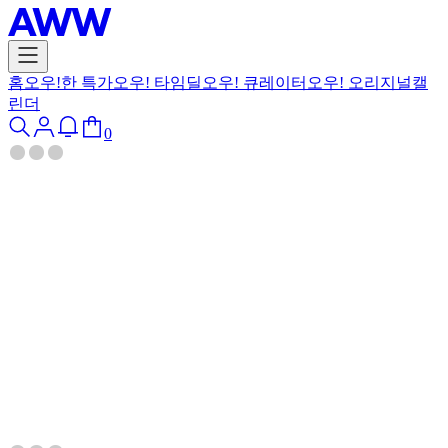
홈
오우!한 특가
오우! 타임딜
오우! 큐레이터
오우! 오리지널
캘
린더
0